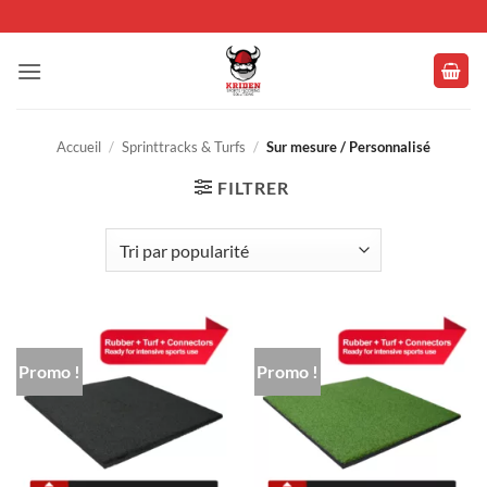
Passer
au
contenu
Accueil
/
Sprinttracks & Turfs
/
Sur mesure / Personnalisé
FILTRER
Promo !
Promo !