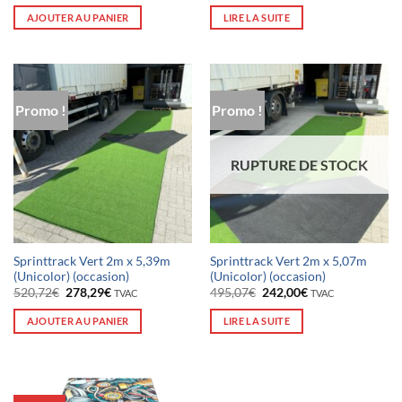
initial
actuel
initial
actuel
AJOUTER AU PANIER
LIRE LA SUITE
était :
est :
était :
est :
1.952,12€.
1.391,50€.
1.667,38€.
1.210,00€.
Promo !
Promo !
RUPTURE DE STOCK
Sprinttrack Vert 2m x 5,39m
Sprinttrack Vert 2m x 5,07m
(Unicolor) (occasion)
(Unicolor) (occasion)
Le
Le
Le
Le
520,72
€
278,29
€
495,07
€
242,00
€
TVAC
TVAC
prix
prix
prix
prix
initial
actuel
initial
actuel
AJOUTER AU PANIER
LIRE LA SUITE
était :
est :
était :
est :
520,72€.
278,29€.
495,07€.
242,00€.