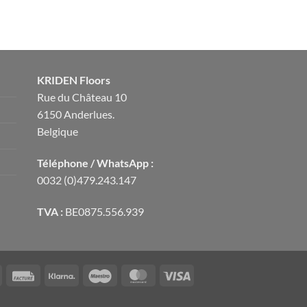
KRIDEN Floors
Rue du Château 10
6150 Anderlues.
Belgique
Téléphone / WhatsApp :
0032 (0)479.243.147
TVA :
BE0875.556.939
Cash
Facture
Klarna
Maestro
MasterCard
Visa
on
Pickup