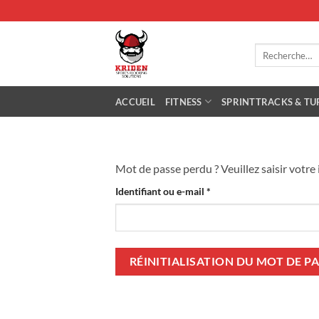
Passer
au
contenu
Recherche
pour :
ACCUEIL
FITNESS
SPRINTTRACKS & TU
Mot de passe perdu ? Veuillez saisir votre
Obligatoire
Identifiant ou e-mail
*
RÉINITIALISATION DU MOT DE P