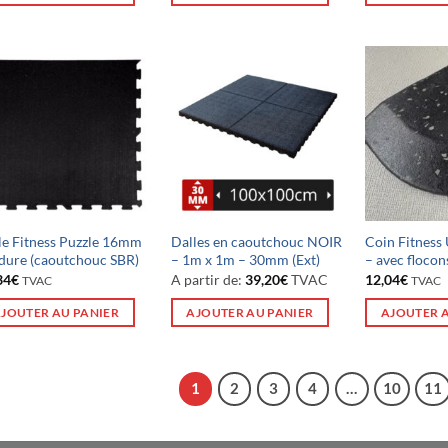
le Fitness Puzzle 16mm
Dalles en caoutchouc NOIR
Coin Fitnes
dure (caoutchouc SBR)
– 1m x 1m – 30mm (Ext)
– avec flocon
34
€
A partir de:
39,20
€
TVAC
12,04
€
TVAC
TVAC
JOUTER AU PANIER
AJOUTER AU PANIER
AJOUTER 
1
2
3
4
…
10
11