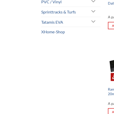
PVC / Vinyl
Dal
Sprinttracks & Turfs
A p
Tatamis EVA
A
XHome-Shop
Ram
20m
A p
A