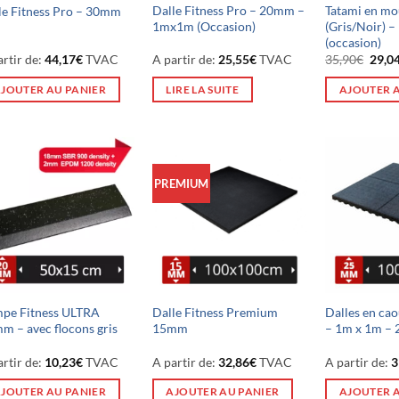
Dalle Fitness Pro – 20mm –
Tatami en m
le Fitness Pro – 30mm
1mx1m (Occasion)
(Gris/Noir) 
(occasion)
Le
artir de:
44,17
€
TVAC
A partir de:
25,55
€
TVAC
35,90
€
29,0
prix
initia
JOUTER AU PANIER
LIRE LA SUITE
AJOUTER 
était 
35,90
PREMIUM
pe Fitness ULTRA
Dalle Fitness Premium
Dalles en ca
m – avec flocons gris
15mm
– 1m x 1m – 
artir de:
10,23
€
TVAC
A partir de:
32,86
€
TVAC
A partir de:
3
JOUTER AU PANIER
AJOUTER AU PANIER
AJOUTER 