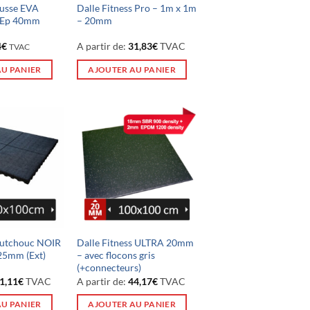
ousse EVA
Dalle Fitness Pro – 1m x 1m
– Ep 40mm
– 20mm
Le
4
€
A partir de:
31,83
€
TVAC
TVAC
prix
l
actuel
AU PANIER
AJOUTER AU PANIER
:
est :
€.
29,04€.
outchouc NOIR
Dalle Fitness ULTRA 20mm
25mm (Ext)
– avec flocons gris
(+connecteurs)
1,11
€
TVAC
A partir de:
44,17
€
TVAC
AU PANIER
AJOUTER AU PANIER