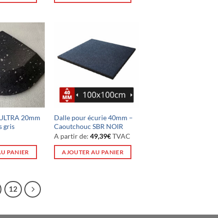
s ULTRA 20mm
Dalle pour écurie 40mm –
s gris
Caoutchouc SBR NOIR
A partir de:
49,39
€
TVAC
AU PANIER
AJOUTER AU PANIER
12