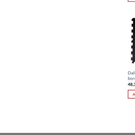
Dal
bor
48,
A