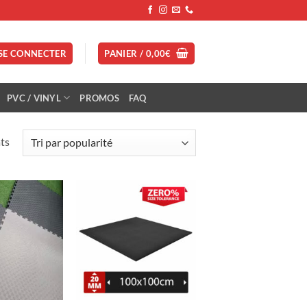
SE CONNECTER
PANIER /
0,00
€
PVC / VINYL
PROMOS
FAQ
Trié
ts
par
popularité