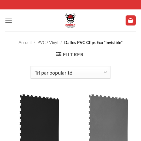
Passer
au
contenu
Accueil
/
PVC / Vinyl
/
Dalles PVC Clips Eco "Invisible"
FILTRER