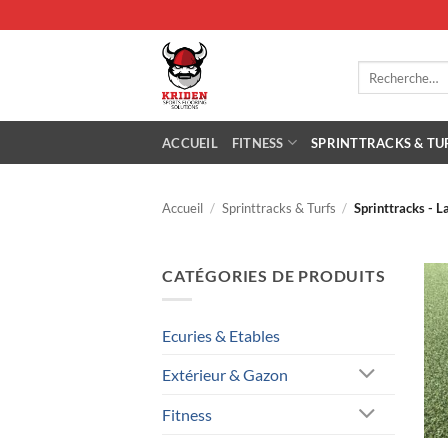
Passer
au
contenu
Recherche
pour :
ACCUEIL
FITNESS
SPRINTTRACKS & TU
Accueil
/
Sprinttracks & Turfs
/
Sprinttracks - 
CATÉGORIES DE PRODUITS
Ecuries & Etables
Extérieur & Gazon
Fitness