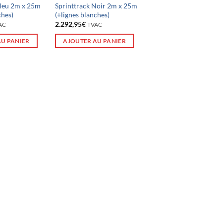
Bleu 2m x 25m
Sprinttrack Noir 2m x 25m
ches)
(+lignes blanches)
2.292,95
€
AC
TVAC
AU PANIER
AJOUTER AU PANIER