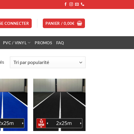
SE CONNECTER
PANIER /
0,00
€
PVC / VINYL
PROMOS
FAQ
Trié
hés
par
popularité