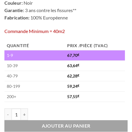
Couleur:
Noir
Garantie:
3 ans contre les fissures**
Fabrication:
100% Européenne
Commande Minimum = 40m2
QUANTITÉ
PRIX /PIÈCE (TVAC)
1-9
67,70
€
10-39
63,64
€
40-79
62,28
€
80-199
59,24
€
200+
57,55
€
quantité de Dalle Fitness Pro - 40mm
AJOUTER AU PANIER