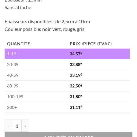
Sans attache
Epaisseurs disponibles : de 2,5cm à 10cm
Couleur possible: noir, vert, rouge, gris
QUANTITÉ
PRIX /PIÈCE (TVAC)
1-19
34,57
€
20-39
33,88
€
40-59
33,19
€
60-99
32,50
€
100-199
31,80
€
200+
31,11
€
quantité de Dalles en caoutchouc GRIS - 1m x 1m - 25mm (Ext)