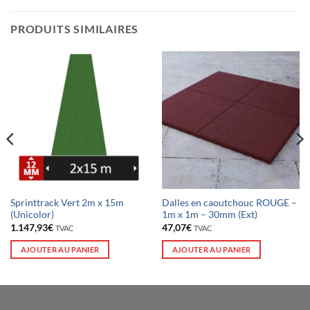
PRODUITS SIMILAIRES
Sprinttrack Vert 2m x 15m
Dalles en caoutchouc ROUGE –
(Unicolor)
1m x 1m – 30mm (Ext)
1.147,93
€
47,07
€
TVAC
TVAC
AJOUTER AU PANIER
AJOUTER AU PANIER