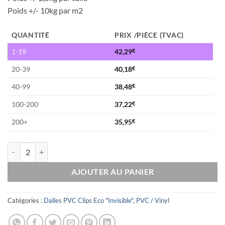
Poids +/- 10kg par m2
QUANTITÉ
PRIX /PIÈCE (TVAC)
1-19
42,29
€
20-39
40,18
€
40-99
38,48
€
100-200
37,22
€
200+
35,95
€
quantité de Dalles PVC Clips ECO « INVISIBLE» - Gris
AJOUTER AU PANIER
Catégories :
Dalles PVC Clips Eco "Invisible"
,
PVC / Vinyl