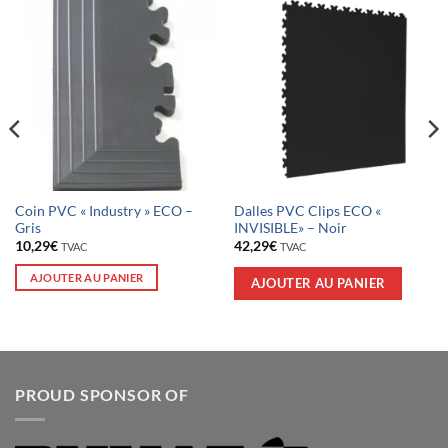
Coin PVC « Industry » ECO –
Dalles PVC Clips ECO «
Gris
INVISIBLE» – Noir
10,29
€
42,29
€
TVAC
TVAC
AJOUTER AU PANIER
AJOUTER AU PANIER
PROUD SPONSOR OF